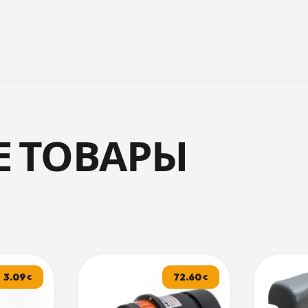
 ТОВАРЫ
3.09
72.60
€
€