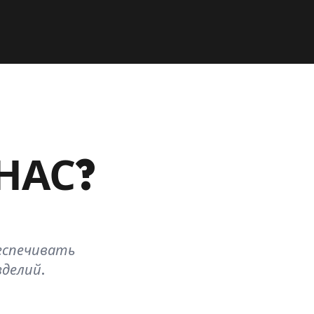
НАС?
еспечивать
зделий.