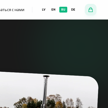
аться с нами
LV
EN
RU
DE