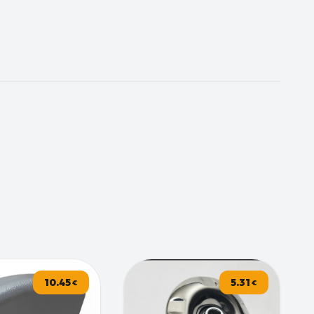
10.45
5.31
€
€