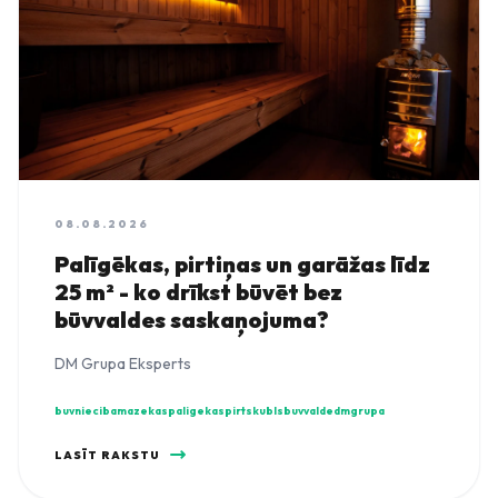
08.08.2026
Palīgēkas, pirtiņas un garāžas līdz
25 m² - ko drīkst būvēt bez
būvvaldes saskaņojuma?
DM Grupa Eksperts
buvnieciba
mazekas
paligekas
pirts
kubls
buvvalde
dmgrupa
LASĪT RAKSTU