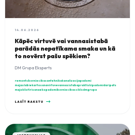
14.06.2026
Kāpēc virtuvē vai vannasistabā
parādās nepatīkama smaka un kā
to novērst pašu spēkiem?
DM Grupa Eksperts
remonts
buvnieciba
santehnika
kanalizacija
padomi
majaslabiekartosana
virtuve
vannasistaba
praktiskipadomi
daripats
majoklis
tirisana
ekopadomi
buvniecibascikls
dmgrupa
LASĪT RAKSTU