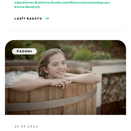
mājasbūvniecība
būvniecība
dārzalaistīšana
saimniekam
dmgrupa
būvniecībalatvijā
LASĪT RAKSTU
PADOMI
24.05.2026