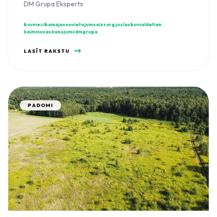
DM Grupa Eksperts
buvnieciba
majasnovietojums
aizsargjoslas
buvvalde
tian
kaiminusaskanojums
dmgrupa
LASĪT RAKSTU
PADOMI