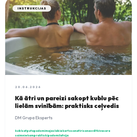
INSTRUKCIJAS
20.06.2026
Kā ātri un pareizi sakopt kublu pēc
lielām svinībām: praktisks ceļvedis
DM Grupa Eksperts
kubls
atputa
padomi
majaslabiekartosana
tirisana
svētki
vasara
saimniekam
praktiskipadomi
latvija