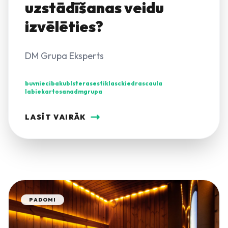
uzstādīšanas veidu
izvēlēties?
DM Grupa Eksperts
buvnieciba
kubls
terase
stiklasckiedrascaula
labiekartosana
dmgrupa
LASĪT VAIRĀK
PADOMI