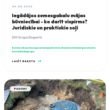
04.08.2026
Iegādājos zemesgabalu mājas
būvniecībai - ko darīt vispirms?
Juridiskie un praktiskie soļi
DM Grupa Eksperts
buvnieciba
zemesigasana
majasbuvnieciba
nekustamaisipasums
bis
buvvalde
dmgrupa
LASĪT RAKSTU
PADOMI