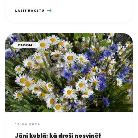
LASĪT RAKSTU
PADOMI
18.06.2026
Jāņi kublā: kā droši nosvinēt