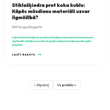
Stiklašķiedra pret koka kublu:
Kāpēc mūsdienu materiāli uzvar
ilgmūžībā?
DM Grupa Eksperts
kubls
kubli
stiklašķiedraskubls
stiklašķiedra
kokakubls
kublachaula
atpūtadārzā
mājaspa
relaksācija
dārzaidejas
brīvdienas
labsajūta
pagalms
LASĪT RAKSTU
« Atpakaļ
Uz priekšu »