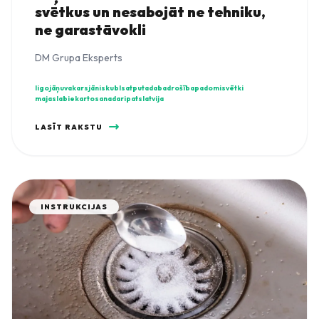
svētkus un nesabojāt ne tehniku,
ne garastāvokli
DM Grupa Eksperts
ligo
jāņuvakars
jānis
kubls
atputadaba
drošība
padomi
svētki
majaslabiekartosana
daripats
latvija
LASĪT RAKSTU
INSTRUKCIJAS