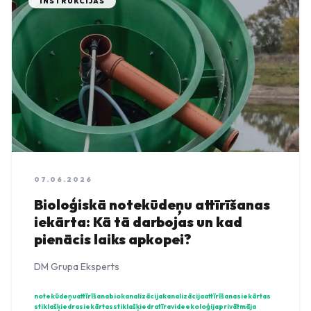
INSTRUKCIJAS
07.06.2026
Bioloģiskā notekūdeņu attīrīšanas
iekārta: Kā tā darbojas un kad
pienācis laiks apkopei?
DM Grupa Eksperts
notekūdeņuattīrīšana
biokanalizācija
kanalizācija
attīrīšanasiekārtas
stiklašķiedrasiekārtas
stiklašķiedra
tīravide
ekoloģija
privātmāja