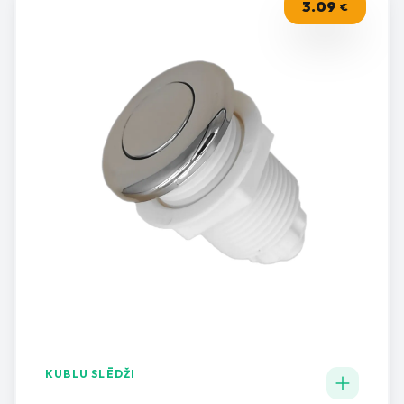
3.09
€
KUBLU SLĒDŽI