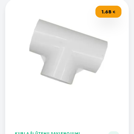
1.68
€
KUBLA ŠĻŪTEŅU SAVIENOJUMI