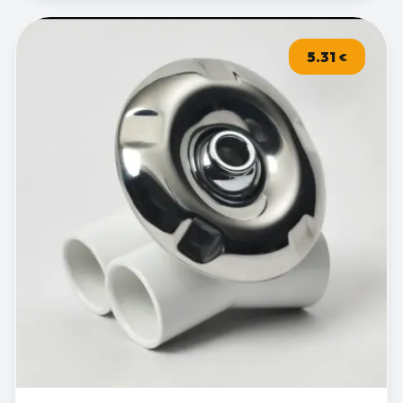
5.31
€