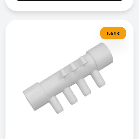
1.61
€