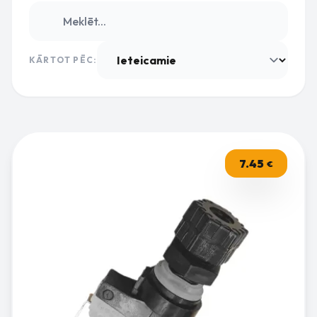
KĀRTOT PĒC:
7.45
€