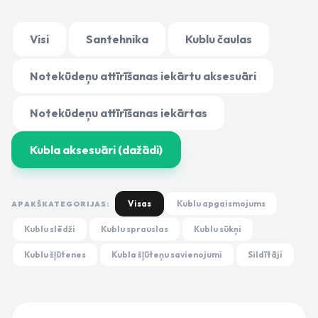
Visi
Santehnika
Kublu čaulas
Notekūdeņu attīrīšanas iekārtu aksesuāri
Notekūdeņu attīrīšanas iekārtas
Kubla aksesuāri (dažādi)
Visas
Kublu apgaismojums
APAKŠKATEGORIJAS:
Kublu slēdži
Kublu sprauslas
Kublu sūkņi
Kublu šļūtenes
Kubla šļūteņu savienojumi
Sildītāji