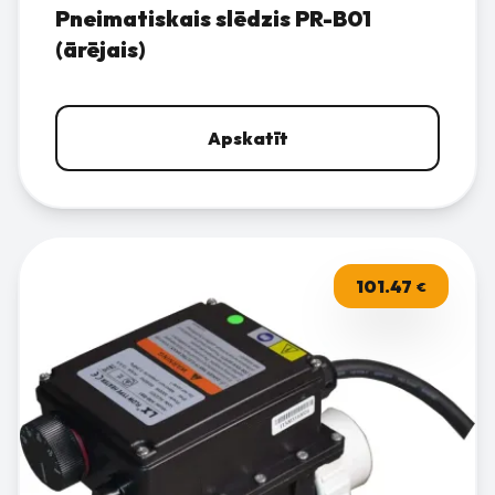
Pneimatiskais slēdzis PR-B01
(ārējais)
Apskatīt
101.47
€