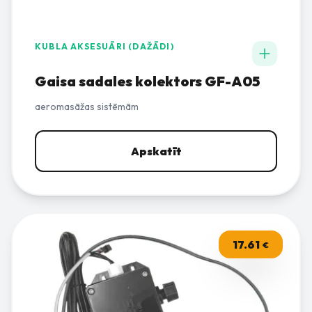
KUBLA AKSESUĀRI (DAŽĀDI)
Gaisa sadales kolektors GF-A05
aeromasāžas sistēmām
Apskatīt
17.61
€