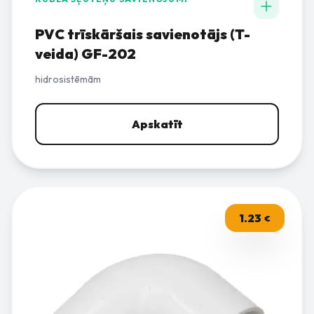
PVC trīskāršais savienotājs (T-
veida) GF-202
hidrosistēmām
Apskatīt
1.23
€