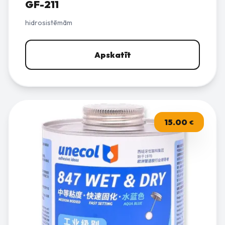
GF-211
hidrosistēmām
Apskatīt
15.00
€