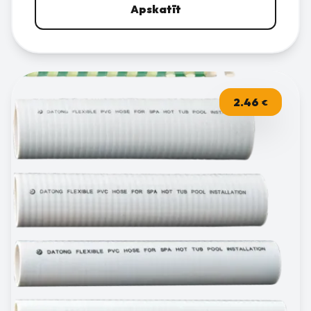
Apskatīt
2.46
€