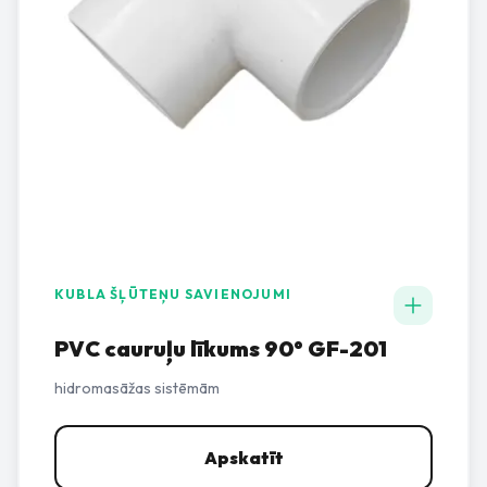
KUBLA ŠĻŪTEŅU SAVIENOJUMI
PVC cauruļu līkums 90° GF-201
hidromasāžas sistēmām
Apskatīt