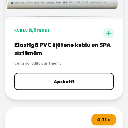
KUBLU ŠĻŪTENES
Elastīgā PVC šļūtene kublu un SPA
sistēmām
Cena noradīta par 1 metru.
Apskatīt
0.71
€