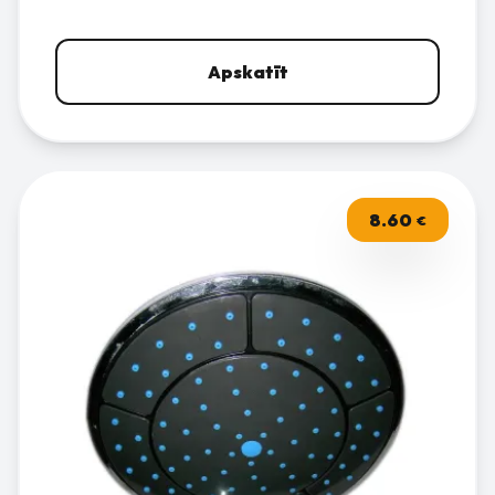
Apskatīt
8.60
€