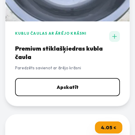
KUBLU ČAULAS AR ĀRĒJO KRĀSNI
Premium stiklašķiedras kubla
čaula
Paredzēts savienot ar ārējo krāsni
Apskatīt
4.05
€