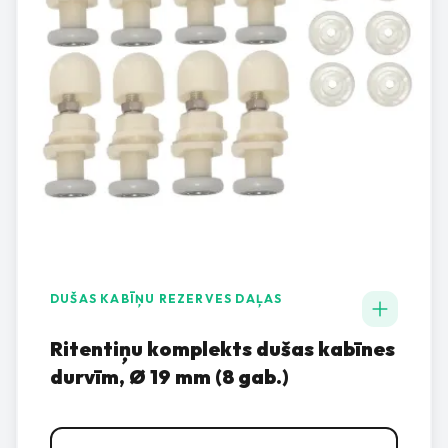
DUŠAS KABĪŅU REZERVES DAĻAS
Ritentiņu komplekts dušas kabīnes
durvīm, Ø 19 mm (8 gab.)