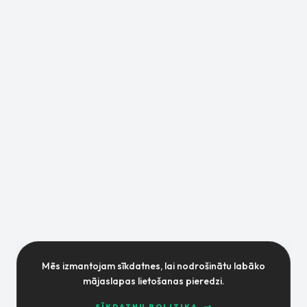
Mēs izmantojam sīkdatnes, lai nodrošinātu labāko
mājaslapas lietošanas pieredzi.
SĪKDATŅU POLITIKA