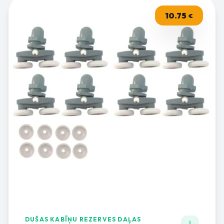
10.75
€
DUŠAS KABĪŅU REZERVES DAĻAS