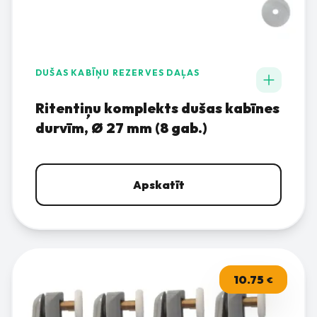
DUŠAS KABĪŅU REZERVES DAĻAS
Ritentiņu komplekts dušas kabīnes
durvīm, Ø 27 mm (8 gab.)
Apskatīt
10.75
€