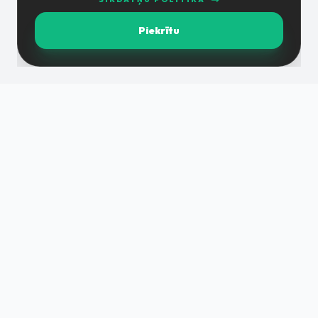
Piekrītu
DM grupa ir uz pieredzi un zināšanām balstīta komanda,
kas nodrošina pilnu būvniecības ciklu augstā kvalitātē un
pieņemamos termiņos.