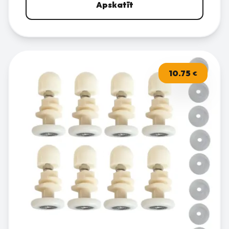
Apskatīt
10.75
€