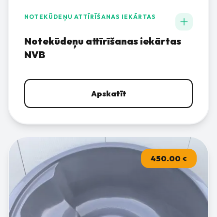
NOTEKŪDEŅU ATTĪRĪŠANAS IEKĀRTAS
Notekūdeņu attīrīšanas iekārtas
NVB
Apskatīt
450.00
€