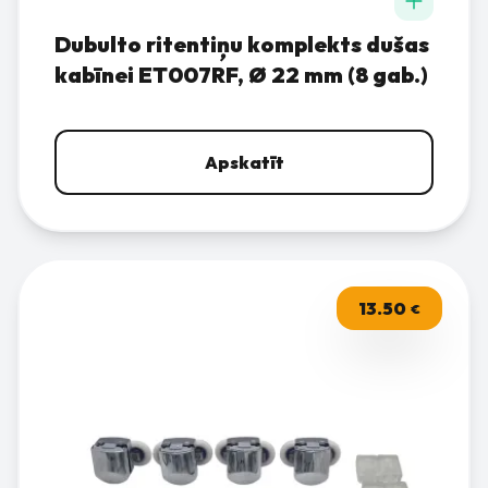
Dubulto ritentiņu komplekts dušas
kabīnei ET007RF, Ø 22 mm (8 gab.)
Apskatīt
13.50
€