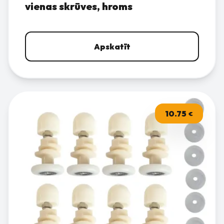
vienas skrūves, hroms
Apskatīt
10.75
€