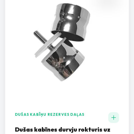
DUŠAS KABĪŅU REZERVES DAĻAS
Dušas kabīnes durvju rokturis uz