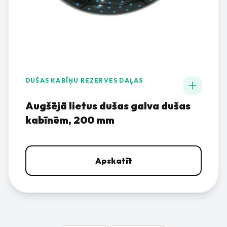
DUŠAS KABĪŅU REZERVES DAĻAS
Augšējā lietus dušas galva dušas
kabīnēm, 200 mm
Apskatīt