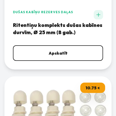
DUŠAS KABĪŅU REZERVES DAĻAS
Ritentiņu komplekts dušas kabīnes
durvīm, Ø 25 mm (8 gab.)
Apskatīt
10.75
€