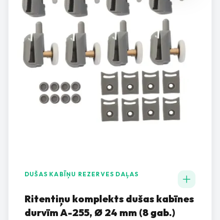
DUŠAS KABĪŅU REZERVES DAĻAS
Ritentiņu komplekts dušas kabīnes
durvīm A-255, Ø 24 mm (8 gab.)