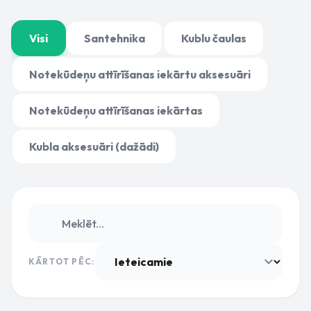
Visi
Santehnika
Kublu čaulas
Notekūdeņu attīrīšanas iekārtu aksesuāri
Notekūdeņu attīrīšanas iekārtas
Kubla aksesuāri (dažādi)
KĀRTOT PĒC: