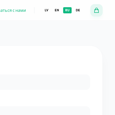
аться с нами
LV
EN
RU
DE
Я