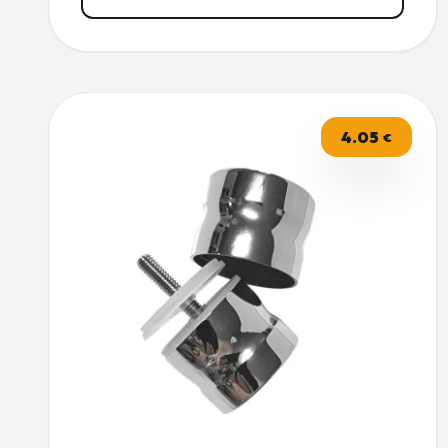
4.05
€