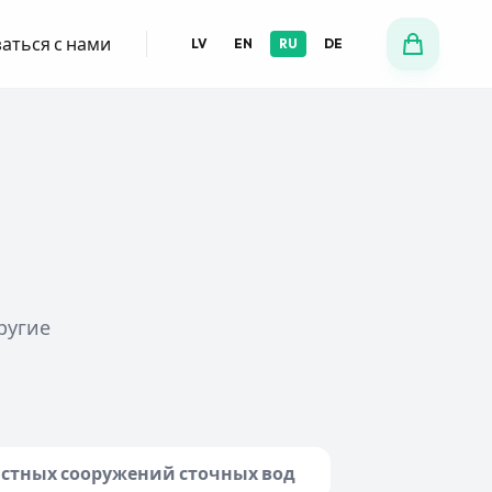
аться с нами
LV
EN
RU
DE
ругие
стных сооружений сточных вод