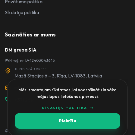
Privātuma politika
Sīkdatņu politika
Sazināties ar mums
DM grupa SIA
PVN reģ. nr. LV42403043645
JURIDISKĀ ADRESE
Mazā Stacijas 6 – 3, Rīga, LV-1083, Latvija
info@dmgrupa.lv
Mēs izmantojam sīkdatnes, lai nodrošinātu labāko
mājaslapas lietošanas pieredzi.
+371 26166380
SĪKDATŅU POLITIKA
Piekrītu
© 2026 DM Grupa. Visas tiesības aizsargātas.