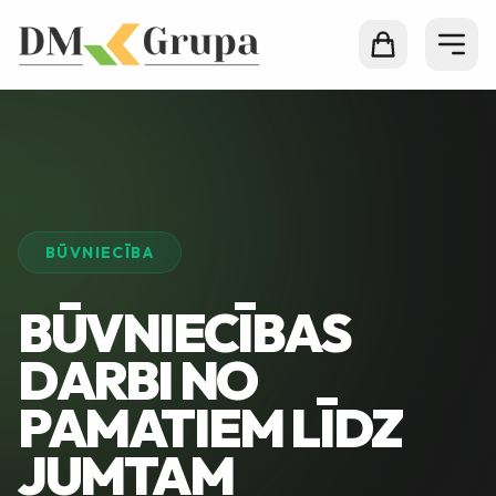
BŪVNIECĪBA
BŪVNIECĪBAS
DARBI NO
PAMATIEM LĪDZ
JUMTAM