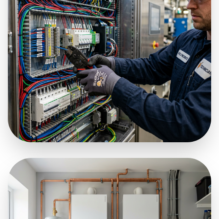
VISAS SAREŽĢĪTĪBAS
ELEKTRODARBI