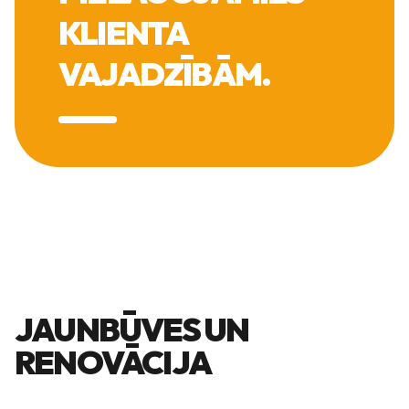
KLIENTA
VAJADZĪBĀM.
JAUNBŪVES UN
RENOVĀCIJA