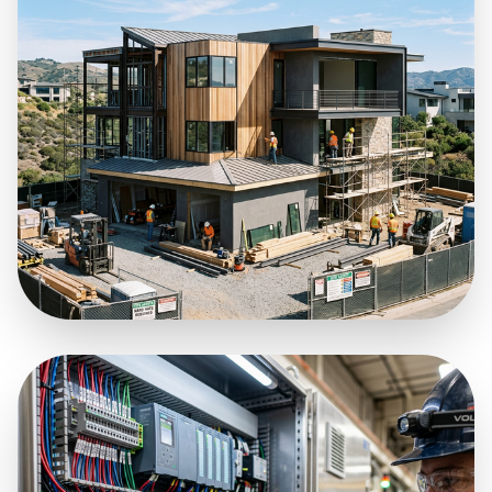
ĀRDARBI