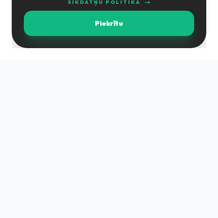
SĪKDATŅU POLITIKA
Piekrītu
DM grupa ir uz pieredzi un zināšanām balstīta komanda,
kas nodrošina pilnu būvniecības ciklu augstā kvalitātē un
pieņemamos termiņos.