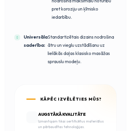
nodrošina maksimālu noturību
pret koroziju un ķīmisko
iedarbību.
Universāla
Standartizētais dizains nodrošina
saderība:
ātru un vieglu uzstādīšanu uz
lielākās daļas klasisko masāžas
sprauslu modeļu.
KĀPĒC IZVĒLĒTIES MŪS?
AUGSTĀKĀ KVALITĀTE
Izmantojam tikai sertificētus materiālus
un pārbaudītas tehnoloģijas.