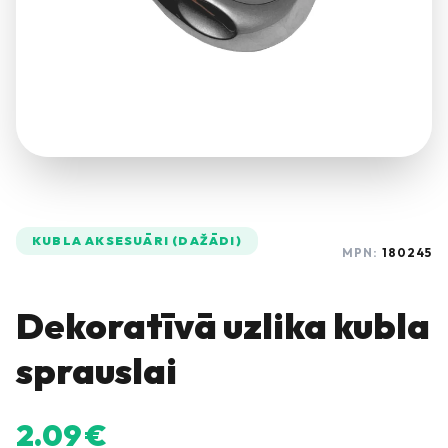
KUBLA AKSESUĀRI (DAŽĀDI)
MPN:
180245
Dekoratīvā uzlika kubla
sprauslai
2.09
€