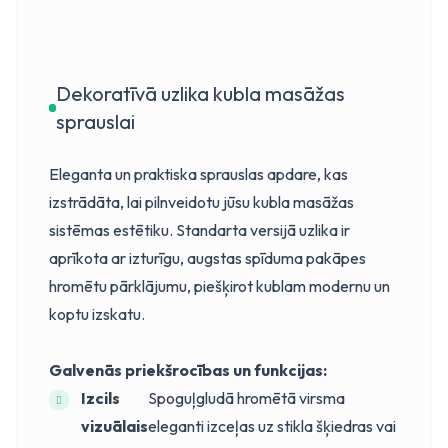
Dekoratīvā uzlika kubla masāžas
sprauslai
Eleganta un praktiska sprauslas apdare, kas
izstrādāta, lai pilnveidotu jūsu kubla masāžas
sistēmas estētiku. Standarta versijā uzlika ir
aprīkota ar izturīgu, augstas spīduma pakāpes
hromētu pārklājumu, piešķirot kublam modernu un
koptu izskatu.
Galvenās priekšrocības un funkcijas:
Izcils
Spoguļgludā hromētā virsma
vizuālais
eleganti izceļas uz stikla šķiedras vai