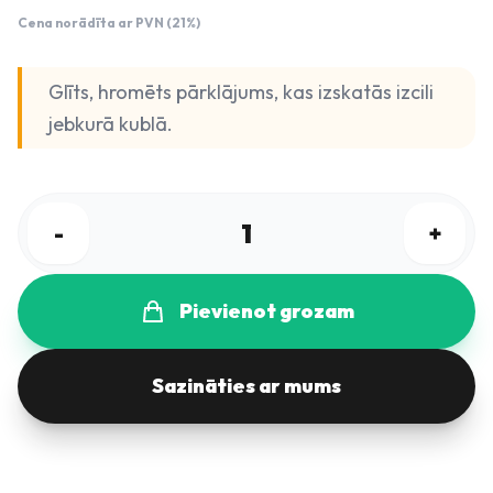
Cena norādīta ar PVN (21%)
Glīts, hromēts pārklājums, kas izskatās izcili
jebkurā kublā.
1
-
+
Pievienot grozam
Sazināties ar mums