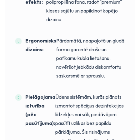
efekts:
polipropilēna fona, radot "premium"
klases sajūtu un papildinot kopējo
dizainu.
Ergonomisks
Pārdomātā, noapaļotā un gludā
dizains:
forma garantē drošu un
patīkamu kubla lietošanu,
novēršot jebkādu diskomfortu
saskarsmē ar sprauslu.
Pielāgojama
Ūdens sistēmām, kurās plānots
izturība
izmantot spēcīgus dezinfekcijas
(pēc
līdzekļus vai sāli, piedāvājam
pasūtījuma):
pasūtīt uzlikas bez papildu
pārklājuma. Šis risinājums