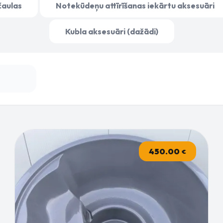
čaulas
Notekūdeņu attīrīšanas iekārtu aksesuāri
Kubla aksesuāri (dažādi)
450.00
€