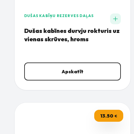
DUŠAS KABĪŅU REZERVES DAĻAS
Dušas kabīnes durvju rokturis uz
vienas skrūves, hroms
Apskatīt
13.50
€