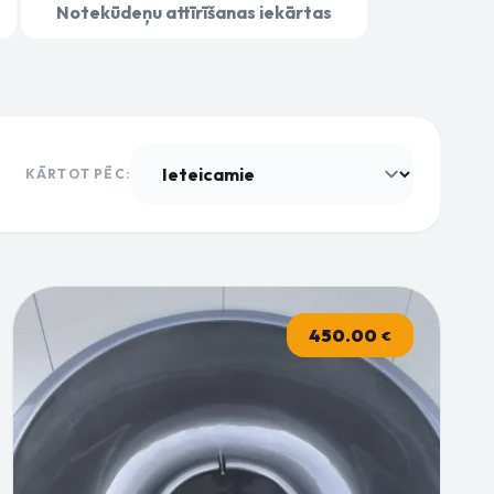
Notekūdeņu attīrīšanas iekārtas
KĀRTOT PĒC:
450.00
€