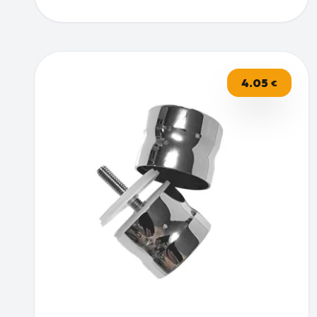
4.05
€