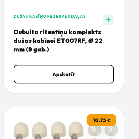
DUŠAS KABĪŅU REZERVES DAĻAS
Dubulto ritentiņu komplekts
dušas kabīnei ET007RF, Ø 22
mm (8 gab.)
Apskatīt
10.75
€