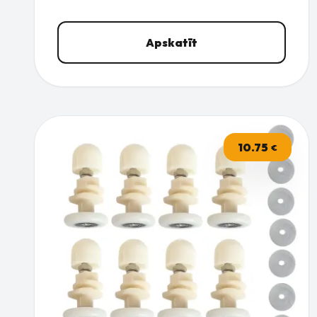
Apskatīt
10.75
€