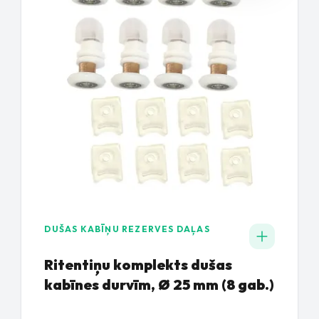
DUŠAS KABĪŅU REZERVES DAĻAS
Ritentiņu komplekts dušas
kabīnes durvīm, Ø 25 mm (8 gab.)