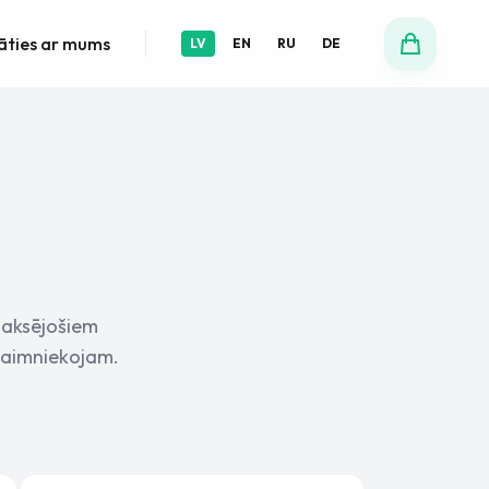
āties ar mums
LV
EN
RU
DE
laksējošiem
saimniekojam.