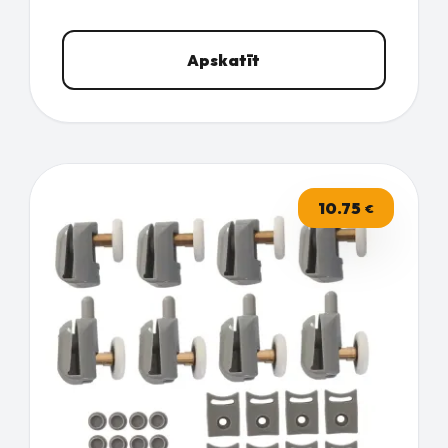
Apskatīt
10.75
€