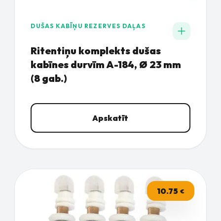
DUŠAS KABĪŅU REZERVES DAĻAS
Ritentiņu komplekts dušas
kabīnes durvīm A-184, Ø 23 mm
(8 gab.)
Apskatīt
10.75
€