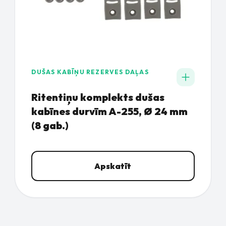
DUŠAS KABĪŅU REZERVES DAĻAS
Ritentiņu komplekts dušas
kabīnes durvīm A-255, Ø 24 mm
(8 gab.)
Apskatīt