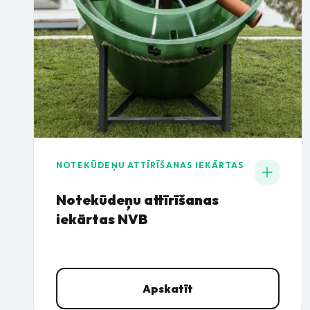
NOTEKŪDEŅU ATTĪRĪŠANAS IEKĀRTAS
Notekūdeņu attīrīšanas
iekārtas NVB
Apskatīt