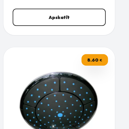
Apskatīt
8.60
€