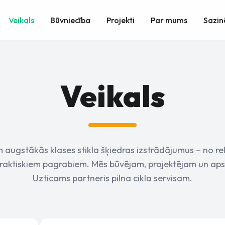
Veikals
Būvniecība
Projekti
Par mums
Sazin
Veikals
 augstākās klases stikla šķiedras izstrādājumus – no re
 praktiskiem pagrabiem. Mēs būvējam, projektējam un ap
Uzticams partneris pilna cikla servisam.