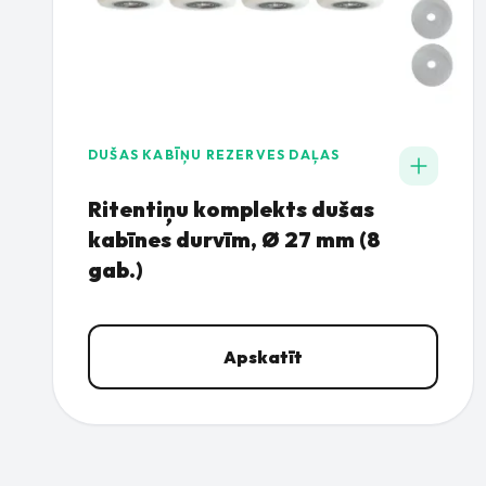
DUŠAS KABĪŅU REZERVES DAĻAS
Ritentiņu komplekts dušas
kabīnes durvīm, Ø 27 mm (8
gab.)
Apskatīt